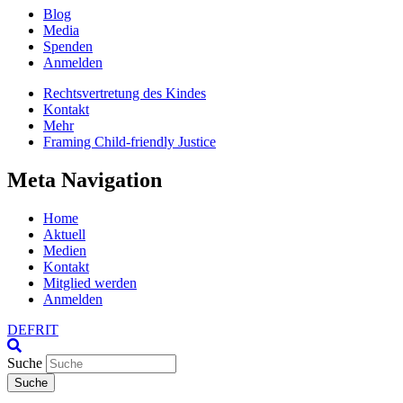
Blog
Media
Spenden
Anmelden
Rechtsvertretung des Kindes
Kontakt
Mehr
Framing Child-friendly Justice
Meta Navigation
Home
Aktuell
Medien
Kontakt
Mitglied werden
Anmelden
DE
FR
IT
Suche
Suche