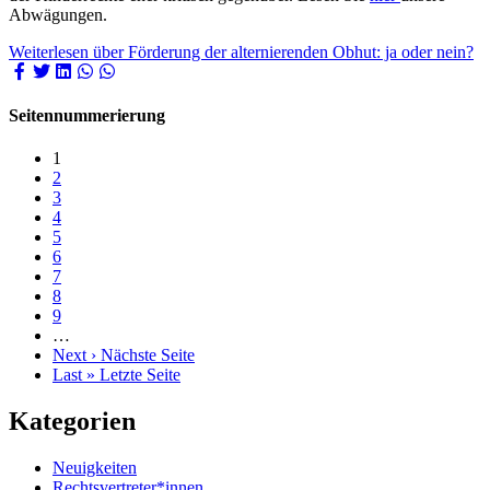
Abwägungen.
Weiterlesen
über Förderung der alternierenden Obhut: ja oder nein?
Seitennummerierung
1
2
3
4
5
6
7
8
9
…
Next ›
Nächste Seite
Last »
Letzte Seite
Kategorien
Neuigkeiten
Rechtsvertreter*innen