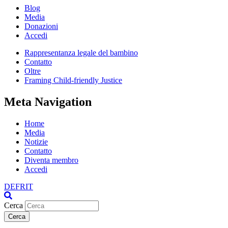
Blog
Media
Donazioni
Accedi
Rappresentanza legale del bambino
Contatto
Oltre
Framing Child-friendly Justice
Meta Navigation
Home
Media
Notizie
Contatto
Diventa membro
Accedi
DE
FR
IT
Cerca
Cerca