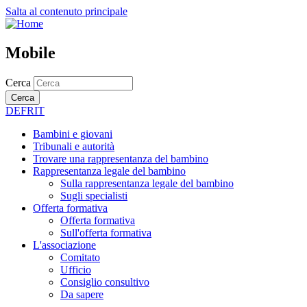
Salta al contenuto principale
Mobile
Cerca
Cerca
DE
FR
IT
Bambini e giovani
Tribunali e autorità
Trovare una rappresentanza del bambino
Rappresentanza legale del bambino
Sulla rappresentanza legale del bambino
Sugli specialisti
Offerta formativa
Offerta formativa
Sull'offerta formativa
L'associazione
Comitato
Ufficio
Consiglio consultivo
Da sapere